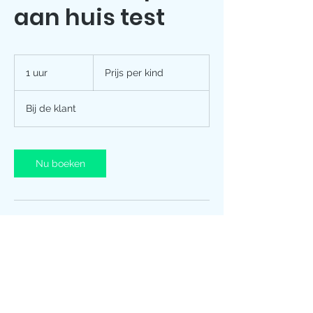
aan huis test
Prijs
per
1 uur
1
Prijs per kind
kind
u
u
Bij de klant
Nu boeken
Contactgegevens
0496600230
ankeuleers@hotmail.com
Valkstraat 63, Sint-Katelijne-Waver, België