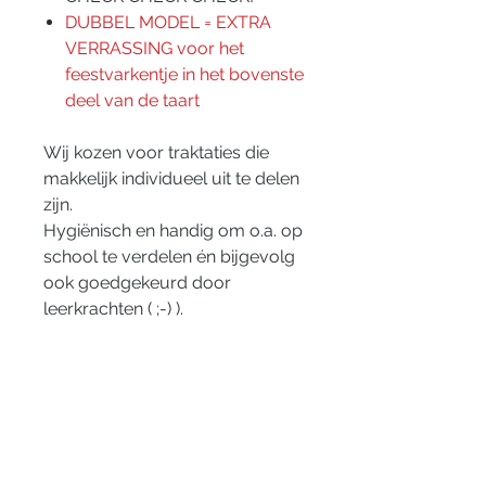
DUBBEL MODEL = EXTRA
VERRASSING voor het
feestvarkentje in het bovenste
deel van de taart
Wij kozen voor traktaties die
makkelijk individueel uit te delen
zijn.
Hygiënisch en handig om o.a. op
school te verdelen én bijgevolg
ook goedgekeurd door
leerkrachten ( ;-) ).
Deze taart is ook te verkrijgen
als dubbel model.
EXTRA AANTAL NODIG? DAT
KAN ZEKER aan €0.5 per extra
vulling per mail via