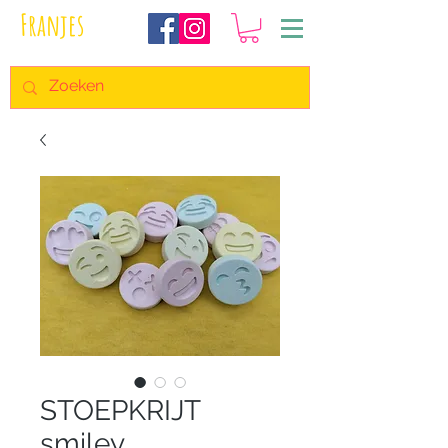
Franjes
STOEPKRIJT
smiley