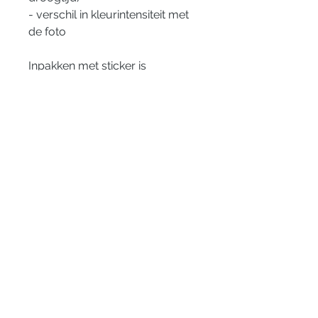
- verschil in kleurintensiteit met
de foto
Inpakken met sticker is
inbegrepen.
10 verschillende motieven.
Verpakt per 2 stuks en in een mix
van kleuren.
Afmetingen: +/- 4 cm
Liever een aantal figuurtjes
zonder verpakking?
Klik hier
.
GDPR privacy wetgeving