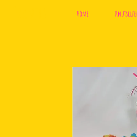
Franjes
Home
Knutselfee