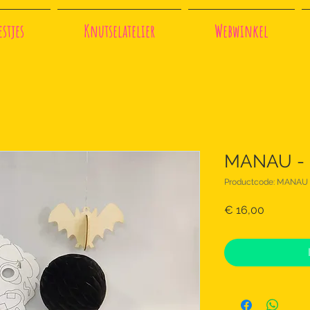
stjes
Knutselatelier
Webwinkel
MANAU - h
Productcode: MANAU
Prijs
€ 16,00