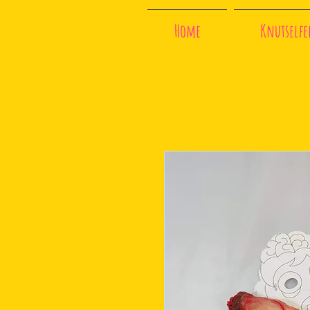
Franjes
Home
Knutselfee