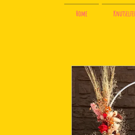
Franjes
Home
Knutselfee