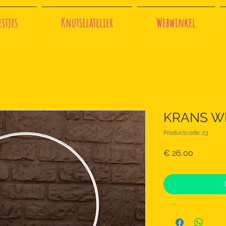
stjes
Knutselatelier
Webwinkel
KRANS WIT
Productcode: 23
Prijs
€ 26,00